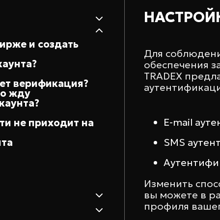
НАСТРОЙ
бирже и создать
Для соблюдени
каунта?
обеспечения з
TRADEX предла
ет верификация?
аутентификац
го жду
каунта?
E-mail аут
ти не приходит на
нта
SMS аутен
Аутентифи
Изменить спос
вы можете в р
профиля вашег