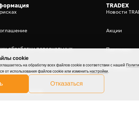
формация
TRADEX
рисках
Новости TR
соглашение
Акции
нии обработки персональных
Партнеры
йлы cookie
глашаетесь на обработку всех файлов cookie в соответствии с нашей
Полити
О TRADEX
ся от использования файлов cookie или изменить
настройки
.
я конфликтом интересов
ь
Отказаться
лизации токенов
ии обработки файлов Cookie
я рекламной информации