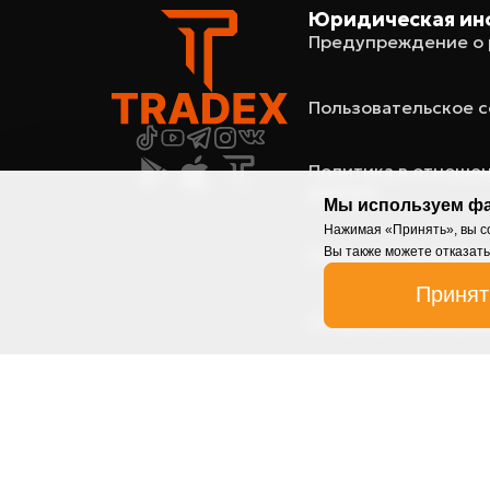
Юридическая ин
Предупреждение о 
Пользовательское 
Политика в отноше
данных
Мы используем фа
Нажимая «Принять», вы со
Вы также можете отказать
Порядок управлени
Принят
Общие условия реа
Политика в отношен
Правила размещени