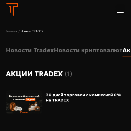
Главная
/
Акции TRADEX
Новости Tradex
Новости криптовалют
Ак
АКЦИИ TRADEX
(
1
)
30 дней торговли с комиссией 0%
на TRADEX