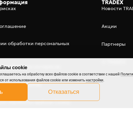
формация
TRADEX
рисках
Новости TR
соглашение
Акции
нии обработки персональных
Партнеры
О TRADEX
я конфликтом интересов
йлы cookie
глашаетесь на обработку всех файлов cookie в соответствии с нашей
Полити
ся от использования файлов cookie или изменить
настройки
.
лизации токенов
ь
Отказаться
ии обработки файлов Cookie
я рекламной информации