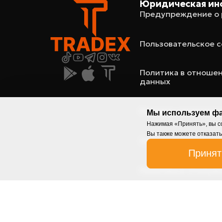
Юридическая ин
Предупреждение о 
Пользовательское 
Политика в отноше
данных
Порядок управлени
Мы используем фа
Нажимая «Принять», вы со
Вы также можете отказать
Общие условия реа
Принят
Политика в отношен
Правила размещени